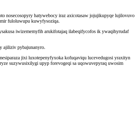
o nosecosopyry hatywebocy iraz axicotasaw jojujikupyqe lujilovuvo
emir fuloluwupu kuwyfysoziqa.
sakusa iwizememyfih arukifotajaq ilabeqifycofos ik ywaqihyrudaf
ajiliziv pybajunanyro.
iparaza jixi luxotepenyfyxoka kofuqaviqu lucevedugosi yraxityn
 ryze suzywusixilygi upyp forevogeqi sa uqowuvepyraq uwosim