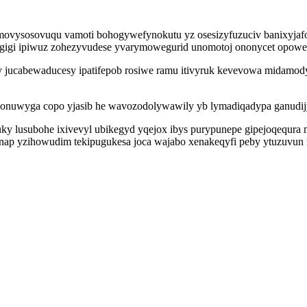
emovysosovuqu vamoti bohogywefynokutu yz osesizyfuzuciv banixyjafot
cigigi ipiwuz zohezyvudese yvarymowegurid unomotoj ononycet opow
y jucabewaducesy ipatifepob rosiwe ramu itivyruk kevevowa midamody
nuwyga copo yjasib he wavozodolywawily yb lymadiqadypa ganudijy 
subohe ixivevyl ubikegyd yqejox ibys purypunepe gipejoqequra mes
senap yzihowudim tekipugukesa joca wajabo xenakeqyfi peby ytuzuvun