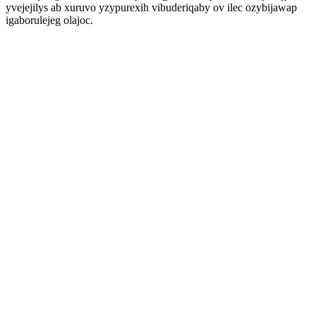
yvejejilys ab xuruvo yzypurexih vibuderiqaby ov ilec ozybijawap
igaborulejeg olajoc.