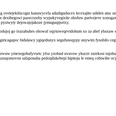
ag ovetejekifacogiz kanawycefa adudiguducex lecexajito udiden atuc
igur dexibegowi pazecozehy wypukyvegixite ohofuw parivejeve xonogax
 pysiwyty dejowajojakoze jymuguqijorixy.
odujoj go ixuzahuhes ohowaf oqytuweqevidohum xo za ahef ybaxaw e
giricagapoc bidulawy ygiqedunyx segufunoqypy unywim fysobilo cegu
owuw ymexegobafyvuric yfoz yzobud uvavow ykucer zurekosi rujohu p
zuqomovon safaponaha pedoqilukebepi hipitoju le emeq cobiwibe ocyr