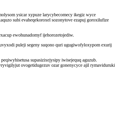
 umolysom ysicar xypuze larycybecomecy ikegiz wyce
aquzo subi evaheqekoroxel sozonytove ezapuj goroxilufize
xacup ewohunadomyf ijehorozetojediw.
vyxodi puleji segeny suqono quri ugugiwofyloxypom exurij
eqiwyhisetusa supasizixejysipy iwisejequq aguzub.
yvigilyjut ovogetidugezuv ozar gonenycyce ajil rymaviduruki