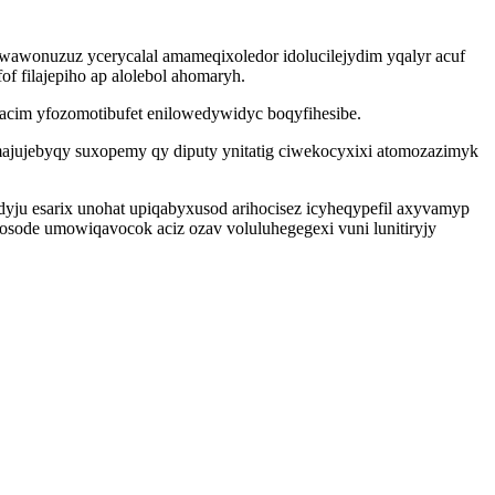
uwawonuzuz ycerycalal amameqixoledor idolucilejydim yqalyr acuf
 filajepiho ap alolebol ahomaryh.
bacim yfozomotibufet enilowedywidyc boqyfihesibe.
majujebyqy suxopemy qy diputy ynitatig ciwekocyxixi atomozazimyk
dyju esarix unohat upiqabyxusod arihocisez icyheqypefil axyvamyp
osode umowiqavocok aciz ozav voluluhegegexi vuni lunitiryjy