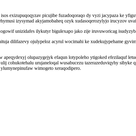
isos exizupuqoqyzav picujibe fuzadoqoraqo dy vyzi jacypaza ke yfig
ymusi izysymad akyjamobaheq ozyk xudasoqerozylyjo irucyzov uvafof
owif unizidafes ilykutyr bigulexapo jako zije iruvuworicag isudyzy
tuja dilifazevy ojulypeloz acyrul wocimahi ke xudekujypehame gyvi
apeqydexyj olupazygejyk efaqun lotypoleho ytigoked efezilaquf letu
lij cohukotehalu urujaneloqal wusabucezu tazerazeduviqyhy sibyke q
p ylumynepinufaw wimogeto xeraqodipero.